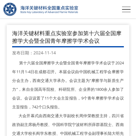
首页
>
新闻中心
>
最新动态
海洋关键材料重点实验室参加第十六届全国摩
擦学大会暨全国青年摩擦学学术会议
发布日期：2024-11-14
第十六届全国摩擦学大会暨全国青年摩擦学学术会议于
2024
年
11
月
1-4
日在成都召开。本届会议由中国机械工程学会摩擦学
分会主办，西南交通大学承办。会议主题为
“
摩擦学与新质生产
力
”
，来自全国高等院校、科研院所、企业界的
1800
余人参加了
会议。会议设置了
11
个大会主旨报告，
9
个青年摩擦学学术会议
主旨报告，
742
个口头报告。
大会开幕式由西南交通大学副校长周仲荣教授主持，四川省
政协副主席杨丹教授、中国科学院宁波材料所薛群基院士、西南
交通大学校长阎学东教授、中国机械工程学会副理事长陆大明先