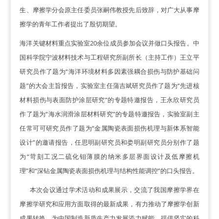
生、摩擦学分会原主任委员张嗣伟教授先后致辞，对广大从事摩
擦学的青年工作者提出了殷切期望。
海洋关键材料重点实验室
20
余位成员参加会议并做口头报告。中
国科学院宁波材料技术与工程研究所副所长（主持工作）王立平
研究员作了题为“海洋环境材料多因素强耦合损伤与防护基础问
题”的大会主旨报告，实验室主任蒲吉斌研究员作了题为“先进核
材料损伤与表面防护涂层研究”的专题特邀报告，王永欣研究员
作了题为“海水润滑涂层材料研究”的专题特邀报告，实验室副主
任常可可研究员作了题为“金属陶瓷表面损伤机理与新体系智能
设计”的邀请报告，任思明副研究员和娄明副研究员分别作了题
为“苛刻工况二硫化钼薄膜的纳米多层界面设计及低摩擦机
理”和“深钻金属陶瓷表面损伤机理与结构性能调控”的口头报告。
本次会议通过学术活动和成果展示，交流了我国摩擦学界在
摩擦学研究和应用方面取得的最新成果，有力推动了摩擦学创新
成果转换，为中国制造新质生产力发展添力赋能、提供坚实的科